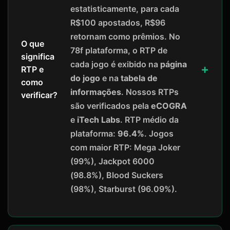
estatisticamente, para cada
R$100 apostados, R$96
retornam como prêmios. No
O que
78f plataforma, o RTP de
significa
cada jogo é exibido na
página
RTP e
do jogo
e na
tabela de
como
informações
. Nossos RTPs
verificar?
são verificados pela
eCOGRA
e
iTech Labs
. RTP médio da
plataforma:
96.4%
. Jogos
com maior RTP: Mega Joker
(99%), Jackpot 6000
(98.8%), Blood Suckers
(98%), Starburst (96.09%).