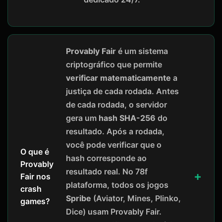
Provably Fair
é um sistema
criptográfico que permite
verificar matematicamente
a
justiça de cada rodada. Antes
de cada rodada, o servidor
gera um
hash SHA-256
do
resultado. Após a rodada,
você pode verificar que o
O que é
hash corresponde ao
Provably
resultado real. No 78f
Fair nos
plataforma, todos os jogos
crash
Spribe
(Aviator, Mines, Plinko,
games?
Dice) usam Provably Fair.