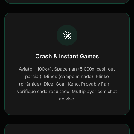
🚀
Crash & Instant Games
Aviator (100x+), Spaceman (5.000x, cash out
parcial), Mines (campo minado), Plinko
(pirâmide), Dice, Goal, Keno. Provably Fair —
verifique cada resultado. Multiplayer com chat
ao vivo.