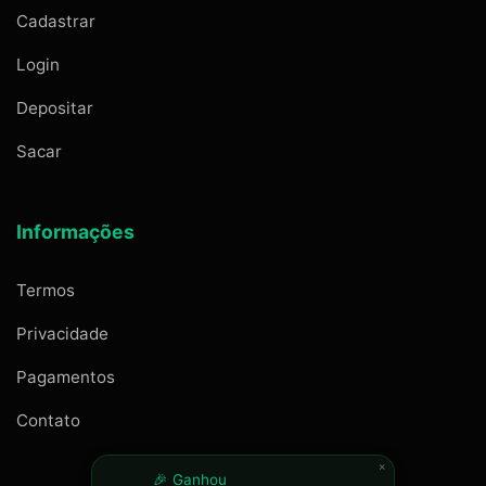
Cadastrar
Login
Depositar
Sacar
Informações
Termos
Privacidade
Pagamentos
Contato
×
🎉 Ganhou