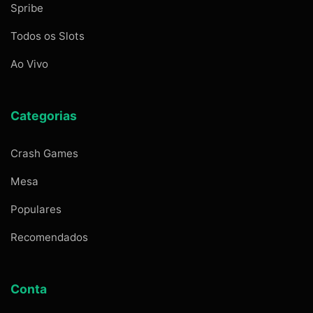
Spribe
Todos os Slots
Ao Vivo
Categorias
Crash Games
Mesa
Populares
Recomendados
Conta