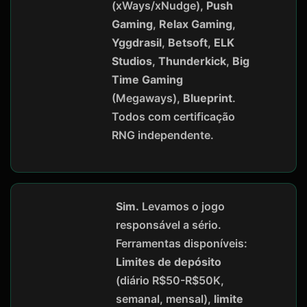
(xWays/xNudge),
Push
Gaming
,
Relax Gaming
,
Yggdrasil
,
Betsoft
,
ELK
Studios
,
Thunderkick
,
Big
Time Gaming
(Megaways),
Blueprint
.
Todos com certificação
RNG independente.
Sim.
Levamos o jogo
responsável a sério.
Ferramentas disponíveis:
Limites de depósito
(diário R$50-R$50K,
semanal, mensal),
limite