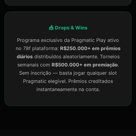
🎪 Drops & Wins
Programa exclusivo da Pragmatic Play ativo
no 78f plataforma:
R$250.000+ em prêmios
diários
distribuídos aleatoriamente. Torneios
semanais com
R$500.000+ em premiação
.
Sem inscrição — basta jogar qualquer slot
Pragmatic elegível. Prêmios creditados
instantaneamente na conta.