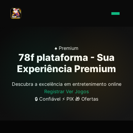
♠️ Premium
78f plataforma - Sua
Experiência Premium
Descubra a excelência em entretenimento online
Registrar
Ver Jogos
🔒 Confiável
⚡ PIX
🎁 Ofertas