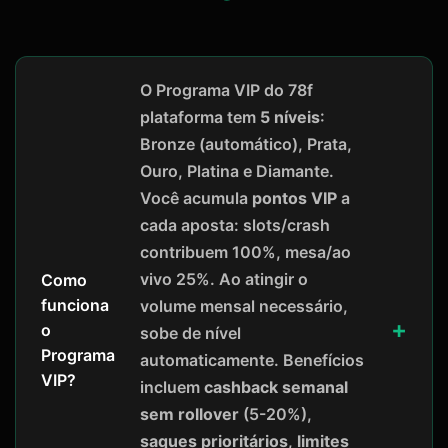
O Programa VIP do 78f
plataforma tem
5 níveis
:
Bronze (automático), Prata,
Ouro, Platina e Diamante.
Você acumula
pontos VIP
a
cada aposta: slots/crash
contribuem 100%, mesa/ao
vivo 25%. Ao atingir o
Como
funciona
volume mensal necessário,
o
sobe de nível
Programa
automaticamente. Benefícios
VIP?
incluem
cashback semanal
sem rollover
(5-20%),
saques prioritários
,
limites