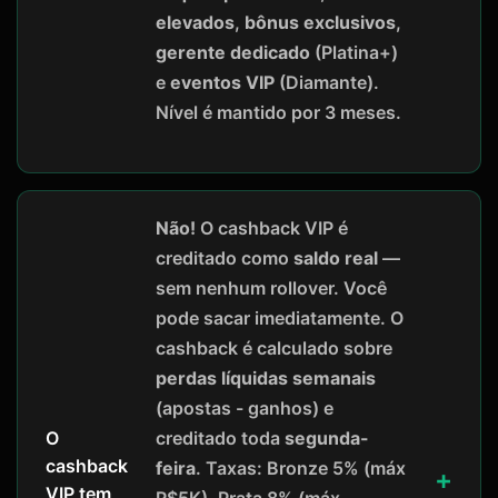
elevados
,
bônus exclusivos
,
gerente dedicado
(Platina+)
e
eventos VIP
(Diamante).
Nível é mantido por 3 meses.
Não!
O cashback VIP é
creditado como
saldo real
—
sem nenhum rollover. Você
pode sacar imediatamente. O
cashback é calculado sobre
perdas líquidas semanais
(apostas - ganhos) e
O
creditado toda
segunda-
cashback
feira
. Taxas: Bronze 5% (máx
VIP tem