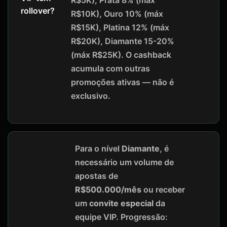
R$5K), Prata 8% (máx
rollover?
R$10K), Ouro 10% (máx
R$15K), Platina 12% (máx
R$20K), Diamante 15-20%
(máx R$25K). O cashback
acumula com outras
promoções ativas — não é
exclusivo.
Para o nível
Diamante
, é
necessário um volume de
apostas de
R$500.000/mês
ou receber
um
convite especial
da
equipe VIP. Progressão: