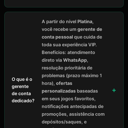
A partir do nível
Platina
,
você recebe um
gerente de
conta pessoal
que cuida de
toda sua experiência VIP.
Benefícios: atendimento
direto via
WhatsApp
,
resolução prioritária de
problemas (prazo máximo 1
O que é o
hora),
ofertas
gerente
personalizadas
baseadas
de conta
em seus jogos favoritos,
dedicado?
notificações antecipadas de
promoções, assistência com
depósitos/saques, e