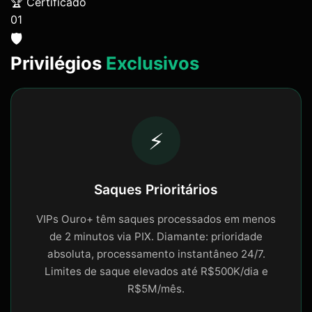
🏆 Certificado
01
🛡️
Privilégios
Exclusivos
⚡
Saques Prioritários
VIPs Ouro+ têm saques processados em menos
de 2 minutos via PIX. Diamante: prioridade
absoluta, processamento instantâneo 24/7.
Limites de saque elevados até R$500K/dia e
R$5M/mês.