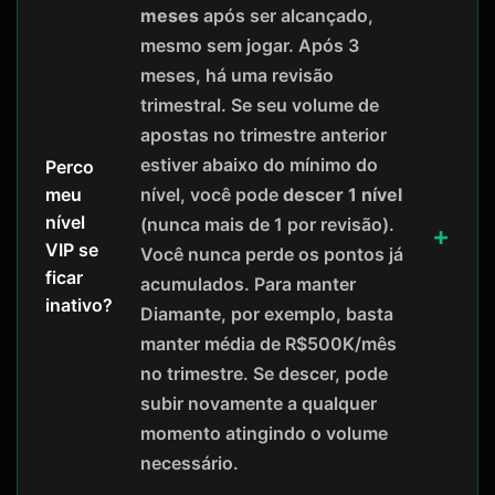
meses
após ser alcançado,
mesmo sem jogar. Após 3
meses, há uma revisão
trimestral. Se seu volume de
apostas no trimestre anterior
estiver abaixo do mínimo do
Perco
meu
nível, você pode
descer 1 nível
nível
(nunca mais de 1 por revisão).
VIP se
Você nunca perde os pontos já
ficar
acumulados. Para manter
inativo?
Diamante, por exemplo, basta
manter média de R$500K/mês
no trimestre. Se descer, pode
subir novamente a qualquer
momento atingindo o volume
necessário.