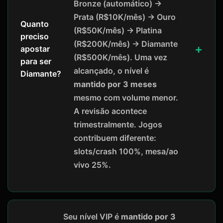
Bronze (automático) →
Prata (R$10K/mês) → Ouro
Quanto
(R$50K/mês) → Platina
preciso
(R$200K/mês) → Diamante
apostar
(R$500K/mês). Uma vez
para ser
alcançado, o nível é
Diamante?
mantido por 3 meses
mesmo com volume menor.
A revisão acontece
trimestralmente. Jogos
contribuem diferente:
slots/crash 100%, mesa/ao
vivo 25%.
Seu nível VIP é
mantido por 3