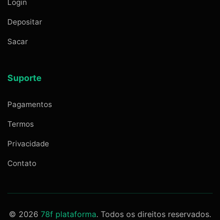
Login
Depositar
Sacar
Suporte
Pagamentos
Termos
Privacidade
Contato
© 2026
78f plataforma
. Todos os direitos reservados.