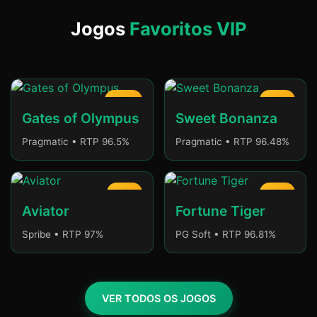
Jogos
Favoritos VIP
🔥 #1
HOT
Gates of Olympus
Sweet Bonanza
Pragmatic • RTP 96.5%
Pragmatic • RTP 96.48%
HOT
HOT
Aviator
Fortune Tiger
Spribe • RTP 97%
PG Soft • RTP 96.81%
VER TODOS OS JOGOS