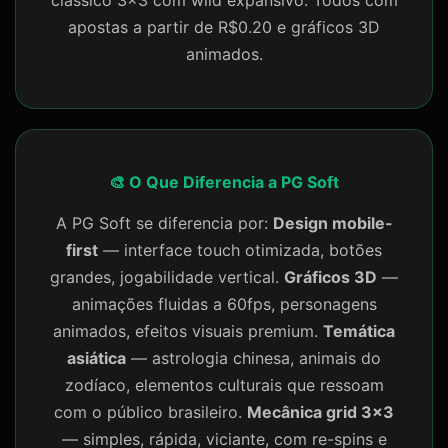
apostas a partir de R$0.20 e gráficos 3D
animados.
🎨 O Que Diferencia a PG Soft
A PG Soft se diferencia por:
Design mobile-
first
— interface touch otimizada, botões
grandes, jogabilidade vertical.
Gráficos 3D
—
animações fluidas a 60fps, personagens
animados, efeitos visuais premium.
Temática
asiática
— astrologia chinesa, animais do
zodíaco, elementos culturais que ressoam
com o público brasileiro.
Mecânica grid 3x3
— simples, rápida, viciante, com re-spins e