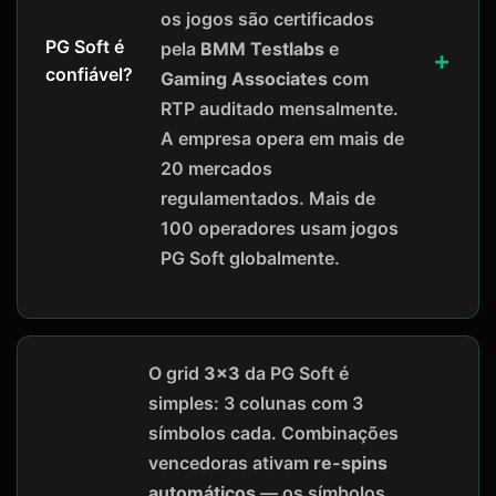
os jogos são certificados
PG Soft é
pela
BMM Testlabs
e
confiável?
Gaming Associates
com
RTP auditado mensalmente.
A empresa opera em mais de
20 mercados
regulamentados. Mais de
100 operadores usam jogos
PG Soft globalmente.
O grid
3x3
da PG Soft é
simples: 3 colunas com 3
símbolos cada. Combinações
vencedoras ativam
re-spins
automáticos
— os símbolos