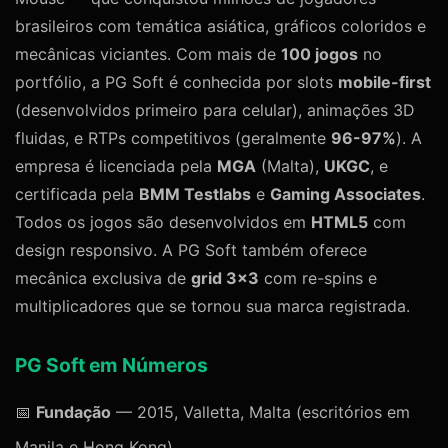
brasileiros com temática asiática, gráficos coloridos e
mecânicas viciantes. Com mais de
100 jogos
no
portfólio, a PG Soft é conhecida por slots
mobile-first
(desenvolvidos primeiro para celular), animações 3D
fluidas, e RTPs competitivos (geralmente
96-97%
). A
empresa é licenciada pela
MGA
(Malta),
UKGC
, e
certificada pela
BMM Testlabs
e
Gaming Associates
.
Todos os jogos são desenvolvidos em
HTML5
com
design responsivo. A PG Soft também oferece
mecânica exclusiva de
grid 3x3
com re-spins e
multiplicadores que se tornou sua marca registrada.
PG Soft em Números
📅
Fundação
— 2015, Valletta, Malta (escritórios em
Manila e Hong Kong)