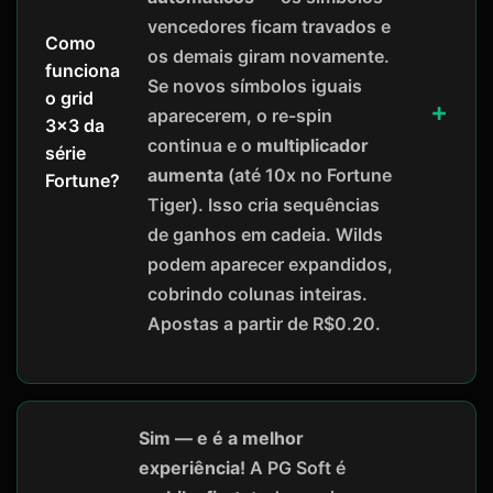
vencedores ficam travados e
Como
os demais giram novamente.
funciona
Se novos símbolos iguais
o grid
aparecerem, o re-spin
3x3 da
continua e o
multiplicador
série
aumenta
(até 10x no Fortune
Fortune?
Tiger). Isso cria sequências
de ganhos em cadeia. Wilds
podem aparecer expandidos,
cobrindo colunas inteiras.
Apostas a partir de R$0.20.
Sim — e é a melhor
experiência!
A PG Soft é