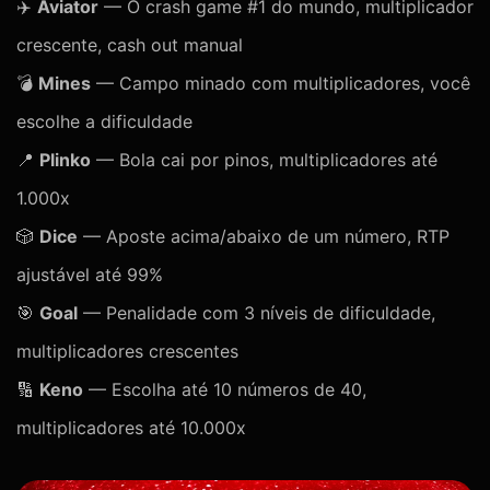
✈️
Aviator
— O crash game #1 do mundo, multiplicador
crescente, cash out manual
💣
Mines
— Campo minado com multiplicadores, você
escolhe a dificuldade
📍
Plinko
— Bola cai por pinos, multiplicadores até
1.000x
🎲
Dice
— Aposte acima/abaixo de um número, RTP
ajustável até 99%
🎯
Goal
— Penalidade com 3 níveis de dificuldade,
multiplicadores crescentes
🔢
Keno
— Escolha até 10 números de 40,
multiplicadores até 10.000x