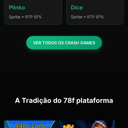
NOVO
CLASSIC
Plinko
Dice
Spribe • RTP 97%
Spribe • RTP 97%
VER TODOS OS CRASH GAMES
A Tradição do
78f plataforma