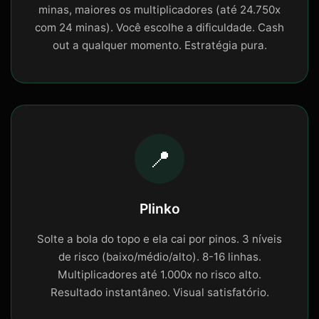
minas, maiores os multiplicadores (até 24.750x
com 24 minas). Você escolhe a dificuldade. Cash
out a qualquer momento. Estratégia pura.
📍
Plinko
Solte a bola do topo e ela cai por pinos. 3 níveis
de risco (baixo/médio/alto). 8-16 linhas.
Multiplicadores até 1.000x no risco alto.
Resultado instantâneo. Visual satisfatório.