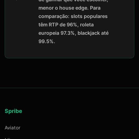
menor o house edge. Para
comparação: slots populares
têm RTP de 96%, roleta
europeia 97.3%, blackjack até
99.5%.
Spribe
Aviator