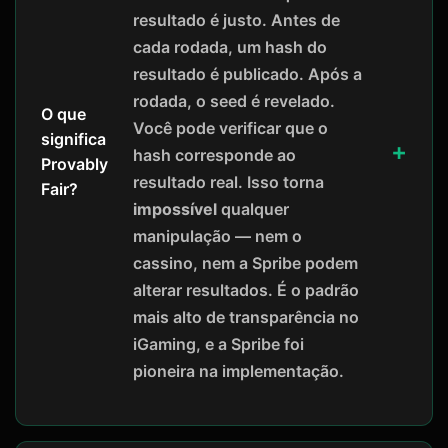
resultado é justo. Antes de
cada rodada, um hash do
resultado é publicado. Após a
rodada, o seed é revelado.
O que
Você pode verificar que o
significa
hash corresponde ao
Provably
resultado real. Isso torna
Fair?
impossível
qualquer
manipulação — nem o
cassino, nem a Spribe podem
alterar resultados. É o padrão
mais alto de transparência no
iGaming, e a Spribe foi
pioneira na implementação.