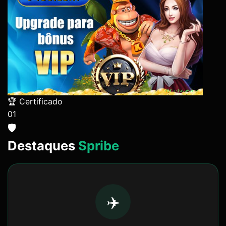
🏆 Certificado
01
🛡️
Destaques
Spribe
✈️