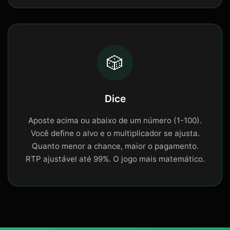
🎲
Dice
Aposte acima ou abaixo de um número (1-100).
Você define o alvo e o multiplicador se ajusta.
Quanto menor a chance, maior o pagamento.
RTP ajustável até 99%. O jogo mais matemático.