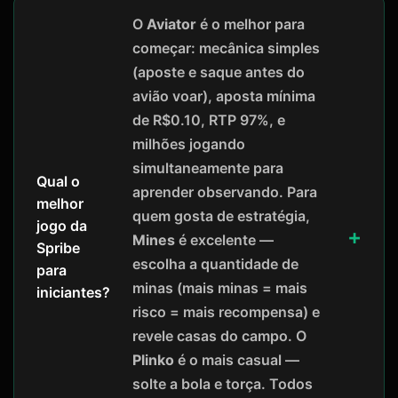
O
Aviator
é o melhor para
começar: mecânica simples
(aposte e saque antes do
avião voar), aposta mínima
de R$0.10, RTP 97%, e
milhões jogando
simultaneamente para
Qual o
aprender observando. Para
melhor
quem gosta de estratégia,
jogo da
Mines
é excelente —
Spribe
escolha a quantidade de
para
minas (mais minas = mais
iniciantes?
risco = mais recompensa) e
revele casas do campo. O
Plinko
é o mais casual —
solte a bola e torça. Todos