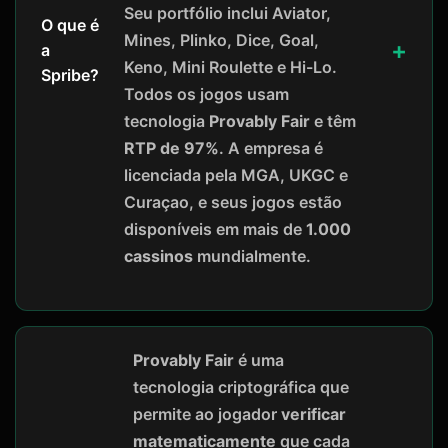
Seu portfólio inclui Aviator,
O que é
Mines, Plinko, Dice, Goal,
a
Keno, Mini Roulette e Hi-Lo.
Spribe?
Todos os jogos usam
tecnologia
Provably Fair
e têm
RTP de 97%
. A empresa é
licenciada pela MGA, UKGC e
Curaçao, e seus jogos estão
disponíveis em mais de
1.000
cassinos
mundialmente.
Provably Fair
é uma
tecnologia criptográfica que
permite ao jogador
verificar
matematicamente
que cada