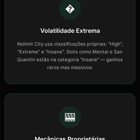
�
Volatilidade Extrema
Nolimit City usa classificações próprias: "High",
"Extreme" e "Insane". Slots como Mental e San
Quentin estão na categoria "Insane" — ganhos
raros mas massivos.
🎰
Mecânicas Proprietárias