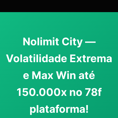
Nolimit City —
Volatilidade Extrema
e Max Win até
150.000x no 78f
plataforma!