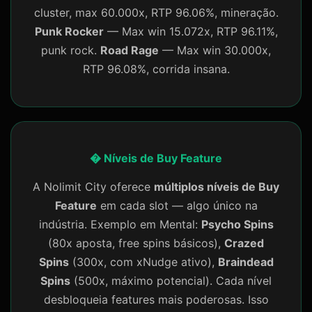
cluster, max 60.000x, RTP 96.06%, mineração.
Punk Rocker
— Max win 15.072x, RTP 96.11%,
punk rock.
Road Rage
— Max win 30.000x,
RTP 96.08%, corrida insana.
� Níveis de Buy Feature
A Nolimit City oferece
múltiplos níveis de Buy
Feature
em cada slot — algo único na
indústria. Exemplo em Mental:
Psycho Spins
(80x aposta, free spins básicos),
Crazed
Spins
(300x, com xNudge ativo),
Braindead
Spins
(500x, máximo potencial). Cada nível
desbloqueia features mais poderosas. Isso