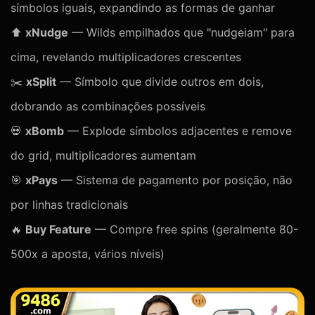
símbolos iguais, expandindo as formas de ganhar
⬆️
xNudge
— Wilds empilhados que "nudgeiam" para
cima, revelando multiplicadores crescentes
✂️
xSplit
— Símbolo que divide outros em dois,
dobrando as combinações possíveis
💀
xBomb
— Explode símbolos adjacentes e remove
do grid, multiplicadores aumentam
🎯
xPays
— Sistema de pagamento por posição, não
por linhas tradicionais
🔥
Buy Feature
— Compre free spins (geralmente 80-
500x a aposta, vários níveis)