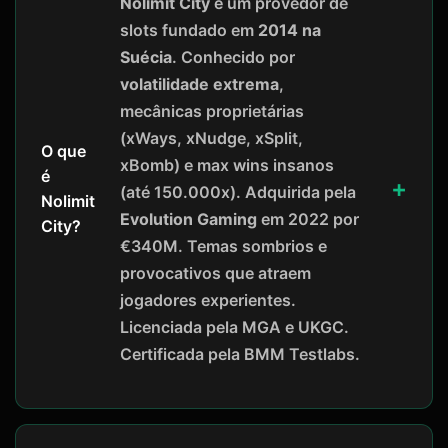
Nolimit City
é um provedor de
slots fundado em
2014 na
Suécia
. Conhecido por
volatilidade extrema
,
mecânicas proprietárias
(xWays, xNudge, xSplit,
O que
xBomb) e max wins insanos
é
(até 150.000x). Adquirida pela
Nolimit
Evolution Gaming
em 2022 por
City?
€340M. Temas sombrios e
provocativos que atraem
jogadores experientes.
Licenciada pela MGA e UKGC.
Certificada pela BMM Testlabs.