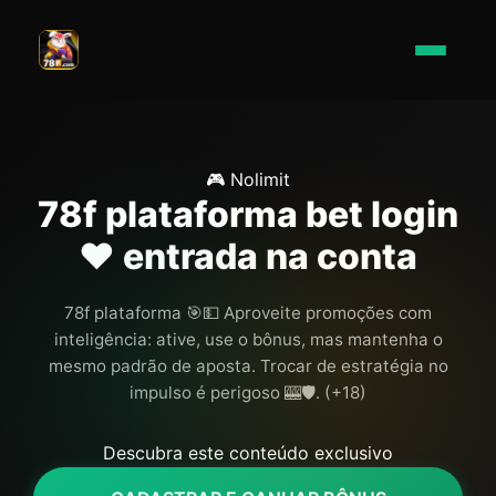
🎮 Nolimit
78f plataforma bet login
❤️ entrada na conta
78f plataforma 🎯💵 Aproveite promoções com
inteligência: ative, use o bônus, mas mantenha o
mesmo padrão de aposta. Trocar de estratégia no
impulso é perigoso 🎰🛡️. (+18)
Descubra este conteúdo exclusivo