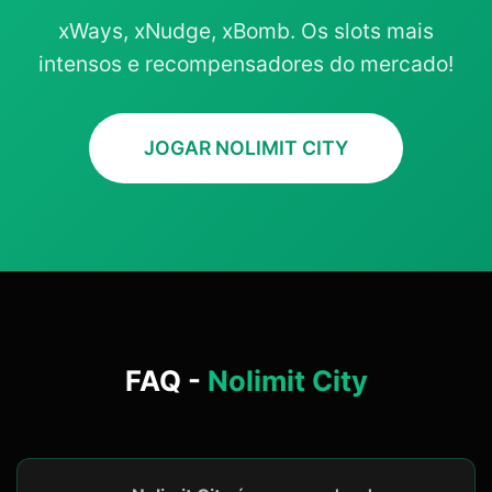
xWays, xNudge, xBomb. Os slots mais
intensos e recompensadores do mercado!
JOGAR NOLIMIT CITY
FAQ -
Nolimit City